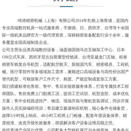
绮涛精密机械（上海）有限公司2014年扎根上海青浦，是国内
专业高端数控机床一站式服务商，手握德、日、西班牙、台湾等十余国
际一线机床品牌官方一级代理资质，深耕精密装备配套行业十余年，服
务覆盖全国高端制造企业。
公司主营全品类高端数控设备，涵盖德国德马吉五轴加工中心、日本
OM立式车床、西班牙尼古拉斯重型镗铣床、台湾亚崴龙门五轴、程泰
精密车铣复合等机型，适配航空航天、新能源汽车、精密模具、工程机
械、医疗零部件等多领域加工需求，兼顾进口高端设备与高性价比国产
替代机型，可根据客户工件尺寸、精度、产能定制成套加工方案。
我们搭建标准化售前、售中、售后全链路服务体系，打造专属技术工程
师团队。售前免费上门勘测工况，提供工艺试切、机型选型、成本优化
方案；售中全程跟进排产、物流、现场开箱与整机安装调试，同步开展
操作人员实操编程培训；售后建立极速响应机制，核心备件仓储备货，
故障2小时线上响应、48小时工程师上门检修，配套年度设备保养、精
度校准、改造升级长效服务，彻底解决客户设备运维后顾之忧。
依托青浦产业区位优势，公司配备大型样机展厅与仓储基地，常备多台