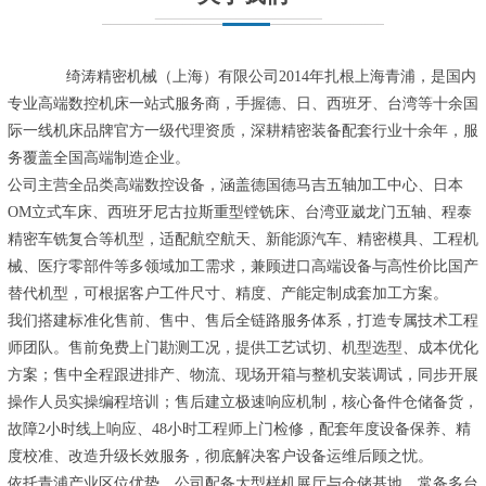
绮涛精密机械（上海）有限公司2014年扎根上海青浦，是国内
专业高端数控机床一站式服务商，手握德、日、西班牙、台湾等十余国
际一线机床品牌官方一级代理资质，深耕精密装备配套行业十余年，服
务覆盖全国高端制造企业。
公司主营全品类高端数控设备，涵盖德国德马吉五轴加工中心、日本
OM立式车床、西班牙尼古拉斯重型镗铣床、台湾亚崴龙门五轴、程泰
精密车铣复合等机型，适配航空航天、新能源汽车、精密模具、工程机
械、医疗零部件等多领域加工需求，兼顾进口高端设备与高性价比国产
替代机型，可根据客户工件尺寸、精度、产能定制成套加工方案。
我们搭建标准化售前、售中、售后全链路服务体系，打造专属技术工程
师团队。售前免费上门勘测工况，提供工艺试切、机型选型、成本优化
方案；售中全程跟进排产、物流、现场开箱与整机安装调试，同步开展
操作人员实操编程培训；售后建立极速响应机制，核心备件仓储备货，
故障2小时线上响应、48小时工程师上门检修，配套年度设备保养、精
度校准、改造升级长效服务，彻底解决客户设备运维后顾之忧。
依托青浦产业区位优势，公司配备大型样机展厅与仓储基地，常备多台